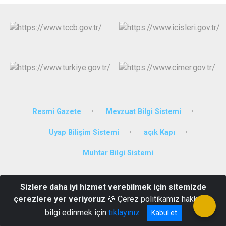
Resmi Gazete
Mevzuat Bilgi Sistemi
Uyap Bilişim Sistemi
açık Kapı
Muhtar Bilgi Sistemi
Cumhuriyet Mahallesi Cumhuriyet Caddesi Genç Hükümet Konağı
Sizlere daha iyi hizmet verebilmek için sitemizde
Genç/BİNGÖL
çerezlere yer veriyoruz
🍪 Çerez politikamız hakkında
0426 411 2821
bilgi edinmek için
tıklayınız
Kabul et