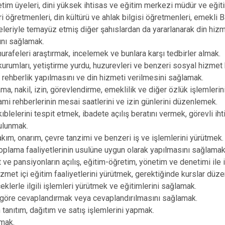
Solhan
retim üyeleri, dini yüksek ihtisas ve eğitim merkezi müdür ve eğit
i öğretmenleri, din kültürü ve ahlak bilgisi öğretmenleri, emekli B
Yayladere
übeleriyle temayüz etmiş diğer şahıslardan da yararlanarak din hizm
Yedisu
ını sağlamak.
 hurafeleri araştırmak, incelemek ve bunlara karşı tedbirler almak.
urumları, yetiştirme yurdu, huzurevleri ve benzeri sosyal hizmet
 rehberlik yapılmasını ve din hizmeti verilmesini sağlamak.
ma, nakil, izin, görevlendirme, emeklilik ve diğer özlük işlemlerin
ami rehberlerinin mesai saatlerini ve izin günlerini düzenlemek.
blelerini tespit etmek, ibadete açılış beratını vermek, görevli iht
bulunmak.
akım, onarım, çevre tanzimi ve benzeri iş ve işlemlerini yürütmek.
oplama faaliyetlerinin usulüne uygun olarak yapılmasını sağlamak
rt ve pansiyonların açılış, eğitim-öğretim, yönetim ve denetimi ile il
izmet içi eğitim faaliyetlerini yürütmek, gerektiğinde kurslar düz
lerle ilgili işlemleri yürütmek ve eğitimlerini sağlamak.
e göre cevaplandırmak veya cevaplandırılmasını sağlamak.
n tanıtım, dağıtım ve satış işlemlerini yapmak.
pmak.