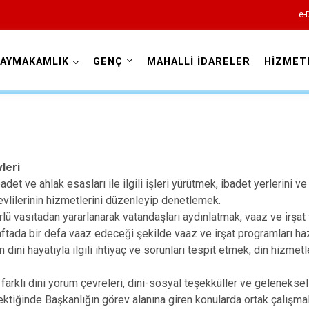
e-
AYMAKAMLIK
GENÇ
MAHALLİ İDARELER
HİZMET
Bingöl
leri
badet ve ahlak esasları ile ilgili işleri yürütmek, ibadet yerlerini 
vlilerinin hizmetlerini düzenleyip denetlemek.
Adaklı
lü vasıtadan yararlanarak vatandaşları aydınlatmak, vaaz ve irşat
ftada bir defa vaaz edeceği şekilde vaaz ve irşat programları ha
Genç
 dini hayatıyla ilgili ihtiyaç ve sorunları tespit etmek, din hizme
Karlıova
arklı dini yorum çevreleri, dini-sosyal teşekküller ve geleneksel 
Kiğı
ektiğinde Başkanlığın görev alanına giren konularda ortak çalışm