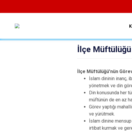
K
İlçe Müftülüğü
İlçe Müftülüğü'nün Görev
İslam dininin inanç, i
yönetmek ve din göre
Din konusunda her tür
müftünün de en az ha
Görev yaptığı mahallin
ve yürütmek.
İslam dinine mensup f
irtibat kurmak ve ger