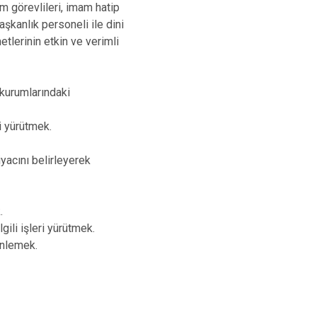
im görevlileri, imam hatip
aşkanlık personeli ile dini
etlerinin etkin ve verimli
 kurumlarındaki
i yürütmek.
iyacını belirleyerek
.
gili işleri yürütmek.
enlemek.