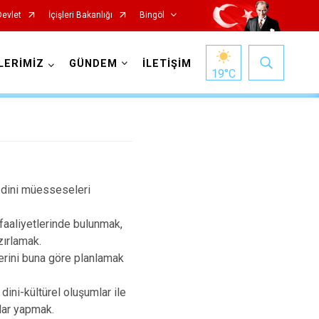
Devlet
İçişleri Bakanlığı
Bingöl
LERİMİZ
GÜNDEM
İLETİŞİM
19
°C
ve dini müesseseleri
 faaliyetlerinde bulunmak,
zırlamak.
tlerini buna göre planlamak
dini-kültürel oluşumlar ile
alar yapmak.