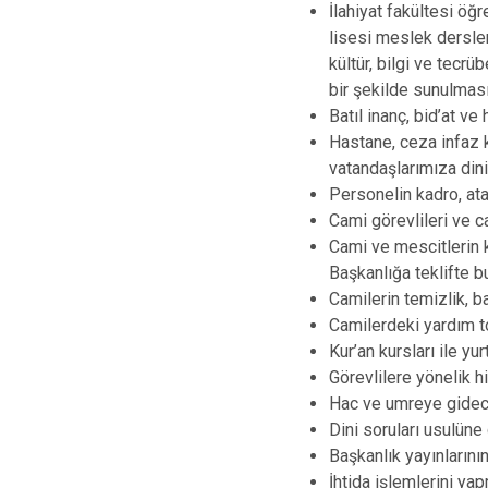
İlahiyat fakültesi öğ
lisesi meslek dersler
kültür, bilgi ve tecr
bir şekilde sunulmas
Batıl inanç, bid’at ve
Hastane, ceza infaz k
vatandaşlarımıza dini
Personelin kadro, ata
Cami görevlileri ve c
Cami ve mescitlerin kı
Başkanlığa teklifte 
Camilerin temizlik, b
Camilerdeki yardım t
Kur’an kursları ile yu
Görevlilere yönelik h
Hac ve umreye gidecek
Dini soruları usulün
Başkanlık yayınlarını
İhtida işlemlerini ya