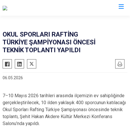
Bingöl
OKUL SPORLARI RAFTİNG
TÜRKİYE ŞAMPİYONASI ÖNCESİ
Adaklı
TEKNİK TOPLANTI YAPILDI
Genç
Karlıova
Kiğı
06.05.2026
Solhan
Yayladere
7–10 Mayıs 2026 tarihleri arasında ilçemizin ev sahipliğinde
Yedisu
gerçekleştirilecek, 10 ilden yaklaşık 400 sporcunun katılacağı
Okul Sporları Rafting Türkiye Şampiyonası öncesinde teknik
toplantı, Şehit Hakan Akdere Kültür Merkezi Konferans
Salonu’nda yapıldı.