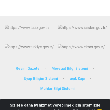
Resmi Gazete
Mevzuat Bilgi Sistemi
Uyap Bilişim Sistemi
açık Kapı
Muhtar Bilgi Sistemi
Cumhuriyet Mahallesi Cumhuriyet Caddesi Genç Hükümet Konağı
Sizlere daha iyi hizmet verebilmek için sitemizde
Genç/BİNGÖL