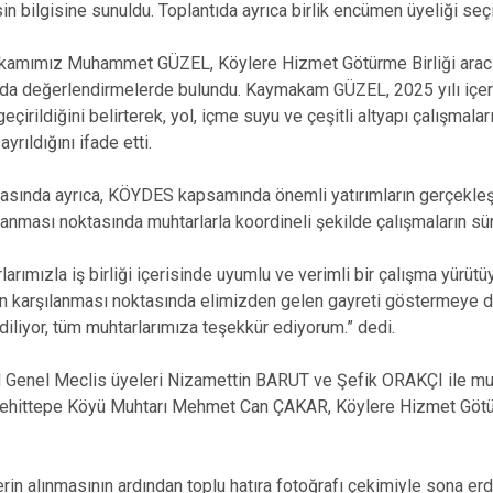
Solhan
n bilgisine sunuldu. Toplantıda ayrıca birlik encümen üyeliği seçi
Yayladere
amımız Muhammet GÜZEL, Köylere Hizmet Götürme Birliği aracıl
Yedisu
nda değerlendirmelerde bulundu. Kaymakam GÜZEL, 2025 yılı içer
eçirildiğini belirterek, yol, içme suyu ve çeşitli altyapı çalışmal
yrıldığını ifade etti.
da ayrıca, KÖYDES kapsamında önemli yatırımların gerçekleştiri
şılanması noktasında muhtarlarla koordineli şekilde çalışmaların s
ımızla iş birliği içerisinde uyumlu ve verimli bir çalışma yürütü
nın karşılanması noktasında elimizden gelen gayreti göstermeye
 diliyor, tüm muhtarlarımıza teşekkür ediyorum.” dedi.
l Genel Meclis üyeleri Nizamettin BARUT ve Şefik ORAKÇI ile mu
ehittepe Köyü Muhtarı Mehmet Can ÇAKAR, Köylere Hizmet Götü
erin alınmasının ardından toplu hatıra fotoğrafı çekimiyle sona erd