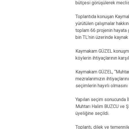
bütçesi görüşülerek meclisi
Toplantıda konuşan Kaymak
yürütülen çalışmalar hakkı
toplam 66 projenin hayata g
bin TL’nin üzerinde kaynak a
Kaymakam GÜZEL konuşmasın
köylerin ihtiyaçlarının kar
Kaymakam GÜZEL, “Muhtarlar
mezralarımızın ihtiyaçları
seçimlerin hayırlı olmasını
Yapılan seçim sonucunda İ
Muhtarı Halim BUZCU ve Ş
üyeliğine seçildi.
Toplantı, dilek ve temennil