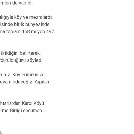
mleri de yapıldı.
ığıyla köy ve mezralarda
isinde birlik bünyesinde
arına toplam 158 milyon 492
ldiğini belirterek,
ürdürüldüğünü söyledi.
yoruz. Köylerimizin ve
 devam edeceğiz. Yapılan
htarlardan Karcı Köyü
rme Birliği encümen
i.