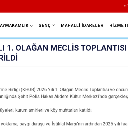
e-
AYMAKAMLIK
GENÇ
MAHALLİ İDARELER
HİZMET
Bingöl
LI 1. OLAĞAN MECLİS TOPLANTISI
İLDİ
me Birliği (KHGB) 2026 Yılı 1. Olağan Meclis Toplantısı ve en
Adaklı
ığında Şehit Polis Hakan Akdere Kültür Merkezi’nde gerçekleşti
Genç
Karlıova
üyeleri, kurum amirleri ve köy muhtarları katıldı.
Kiğı
 yoklama, saygı duruşu ve İstiklal Marşı’nın ardından 2025 yılı faal