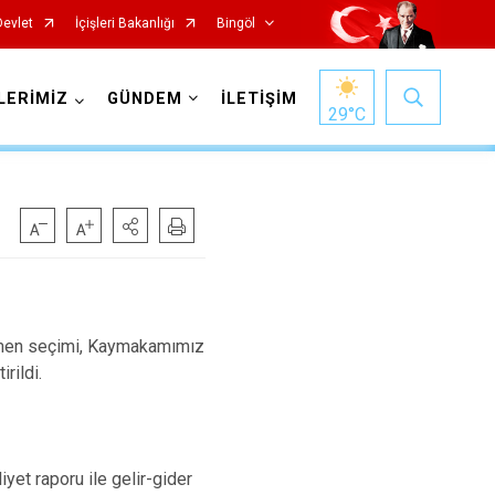
Devlet
İçişleri Bakanlığı
Bingöl
LERİMİZ
GÜNDEM
İLETİŞİM
29
°C
cümen seçimi, Kaymakamımız
rildi.
iyet raporu ile gelir-gider